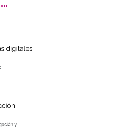
..
s digitales
.
ación
gación y