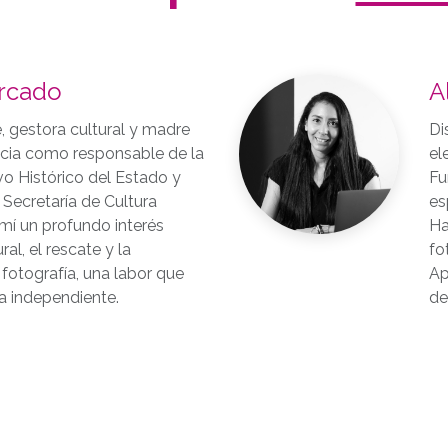
rcado
A
, gestora cultural y madre
Di
ncia como responsable de la
el
vo Histórico del Estado y
Fu
 Secretaría de Cultura
es
mí un profundo interés
Ha
ral, el rescate y la
fo
fotografía, una labor que
Ap
a independiente.
de